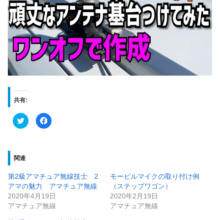
共有:
ク
F
リ
a
ッ
c
ク
e
し
b
て
o
T
o
関連
w
k
i
で
t
共
第2級アマチュア無線技士 2
モービルマイクの取り付け例
t
有
e
す
アマの魅力 アマチュア無線
（ステップワゴン）
r
る
で
に
2020年4月19日
2020年2月19日
共
は
アマチュア無線
アマチュア無線
有
ク
(
リ
新
ッ