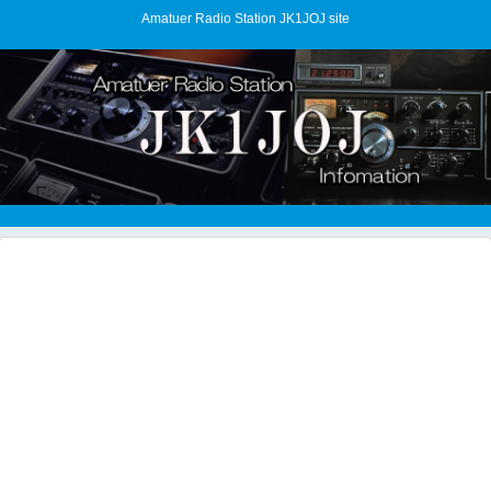
Amatuer Radio Station JK1JOJ site