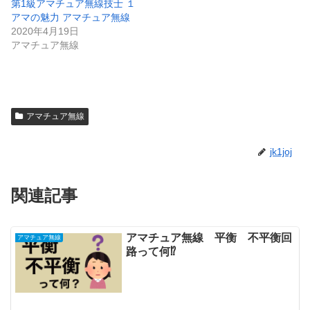
第1級アマチュア無線技士 １
し
ク
い
し
アマの魅力 アマチュア無線
ウ
て
2020年4月19日
ィ
く
ン
だ
アマチュア無線
ド
さ
ウ
い
で
(
開
新
き
し
ま
い
す
ウ
)
ィ
ン
アマチュア無線
ド
ウ
で
開
jk1joj
き
ま
す
)
関連記事
アマチュア無線 平衡 不平衡回
アマチュア無線
路って何⁉️