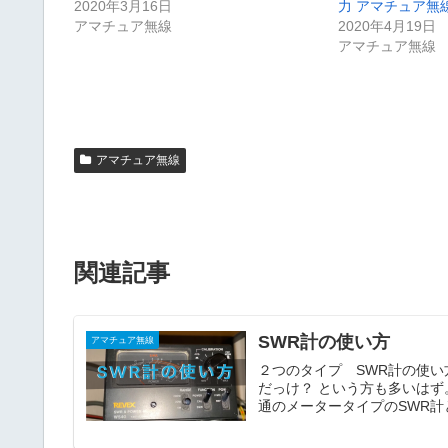
2020年3月16日
力 アマチュア無
で
に
共
は
アマチュア無線
2020年4月19日
有
ク
アマチュア無線
(
リ
新
ッ
し
ク
い
し
ウ
て
ィ
く
ン
だ
ド
さ
ウ
い
で
(
アマチュア無線
開
新
き
し
ま
い
す
ウ
)
ィ
ン
ド
ウ
で
関連記事
開
き
ま
す
)
SWR計の使い方
アマチュア無線
２つのタイプ SWR計の使い
だっけ？ という方も多いはず。 よくあるタイプの、SWR計の使い方アップしてみました。 普
通のメータータイプのSWR計と