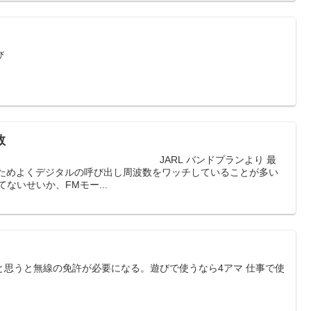
び
数
 バンドプランより 最
いためよくデジタルの呼び出し周波数をワッチしていることが多い
渡ってないせいか、FMモー...
うと無線の免許が必要になる。遊びで使うなら4アマ 仕事で使