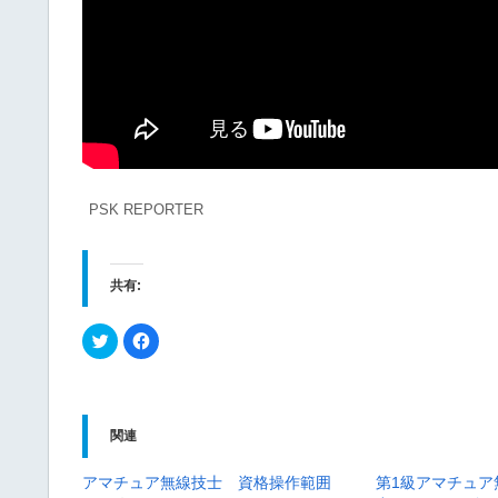
PSK REPORTER
共有:
ク
F
リ
a
ッ
c
ク
e
し
b
て
o
T
o
w
k
関連
i
で
t
共
t
有
アマチュア無線技士 資格操作範囲
第1級アマチュア
e
す
r
る