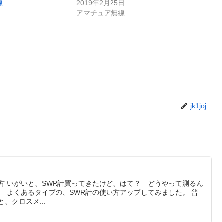
線
2019年2月25日
アマチュア無線
jk1joj
方 いがいと、SWR計買ってきたけど、はて？ どうやって測るん
、クロスメ...