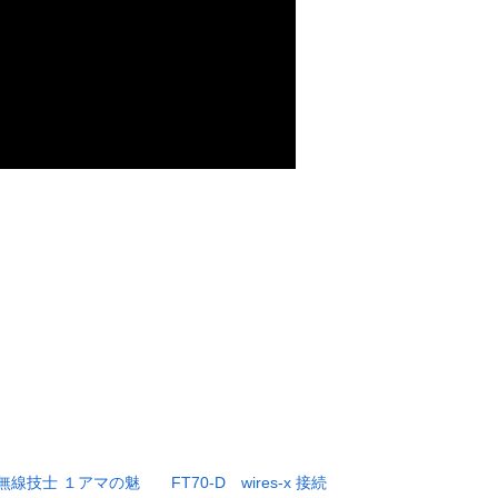
無線技士 １アマの魅
FT70-D wires-x 接続