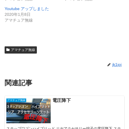
(
リ
新
ッ
Youtube アップしました
し
ク
い
し
2020年1月8日
ウ
て
アマチュア無線
ィ
く
ン
だ
ド
さ
ウ
い
で
(
開
新
き
し
ま
い
す
ウ
アマチュア無線
)
ィ
ン
ド
ウ
jk1joj
で
開
き
ま
す
関連記事
)
電圧降下
アマチュア無線
ステップワゴンハイブリッド リヤアクセサリー端子の電圧降下 ステ