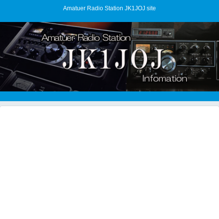
Amatuer Radio Station JK1JOJ site