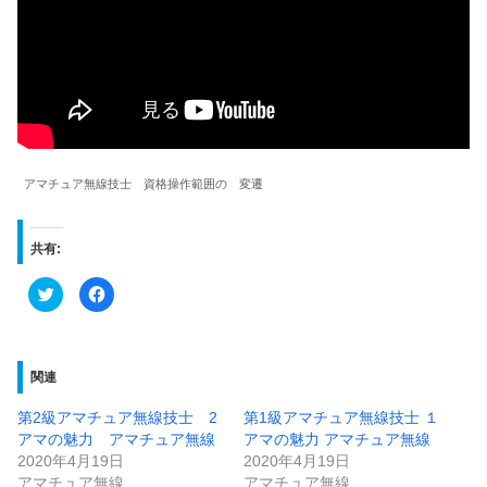
アマチュア無線技士 資格操作範囲の 変遷
共有:
ク
F
リ
a
ッ
c
ク
e
し
b
て
o
T
o
関連
w
k
i
で
t
共
第2級アマチュア無線技士 2
第1級アマチュア無線技士 １
t
有
e
す
アマの魅力 アマチュア無線
アマの魅力 アマチュア無線
r
る
で
に
2020年4月19日
2020年4月19日
共
は
アマチュア無線
アマチュア無線
有
ク