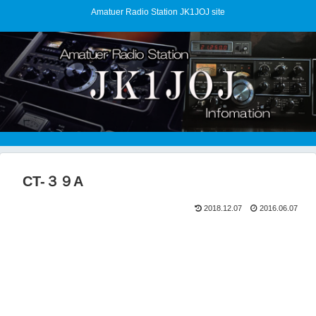
Amatuer Radio Station JK1JOJ site
CT-３９A
2018.12.07
2016.06.07