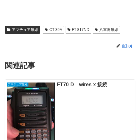
ン
だ
ド
さ
ウ
い
で
(
開
新
き
し
ま
い
す
ウ
アマチュア無線
CT-39A
FT-817ND
八重洲無線
)
ィ
ン
ド
ウ
jk1joj
で
開
き
ま
す
関連記事
)
FT70-D wires-x 接続
アマチュア無線