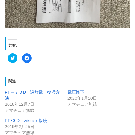
共有:
ク
F
リ
a
ッ
c
ク
e
し
b
て
o
T
o
関連
w
k
i
で
t
共
FTー７０D 過放電 復帰方
電圧降下
t
有
e
す
法
2020年1月10日
r
る
で
に
2018年12月7日
アマチュア無線
共
は
アマチュア無線
有
ク
(
リ
新
ッ
FT70-D wires-x 接続
し
ク
い
し
2019年2月25日
ウ
て
アマチュア無線
ィ
く